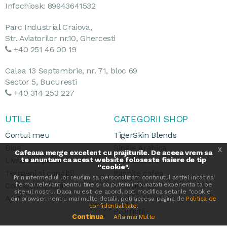
Infochiosk: 89943641532
Parc Industrial Craiova,
Str. Aviatorilor nr.10, Ghercesti
+40 251 46 00 19
Calea 13 Septembrie, nr. 71, bloc 69
Sector 5, Bucuresti
+40 314 253 227
UTILE
CATEGORII SHOP
Contul meu
TigerSkin Blends
Blog
Single Arabica
x
Cafeaua merge excelent cu prajiturile. De aceea vrem sa
Livrare si plata
te anuntam ca acest website foloseste fisiere de tip
Espressoare
"cookie".
Termeni si conditii
Rasnite cafea
Prin intermediul lor reusim sa personalizam continutul astfel incat sa
Confidentialitate
fie mai relevant pentru tine si sa putem imbunatati experienta ta pe
Produse bar
site-ul nostru. Daca nu esti de acord, poti modifica setarile "cookie"
ANPC
Cesti si accesorii
din browser. Pentru mai multe detalii, poti accesa pagina de
Politica de
confidentialitate
.
Promotii
Continua
Afla mai Multe