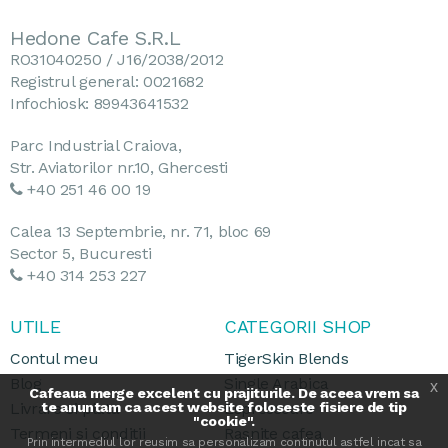
Hedone Cafe S.R.L
RO31040250 / J16/2038/2012
Registrul general: 0021682
Infochiosk: 89943641532
Parc Industrial Craiova,
Str. Aviatorilor nr.10, Ghercesti
+40 251 46 00 19
Calea 13 Septembrie, nr. 71, bloc 69
Sector 5, Bucuresti
+40 314 253 227
UTILE
CATEGORII SHOP
Contul meu
TigerSkin Blends
Blog
Single Arabica
x
Cafeaua merge excelent cu prajiturile. De aceea vrem sa
Livrare si plata
te anuntam ca acest website foloseste fisiere de tip
Espressoare
"cookie".
Termeni si conditii
Rasnite cafea
Prin intermediul lor reusim sa personalizam continutul astfel incat sa