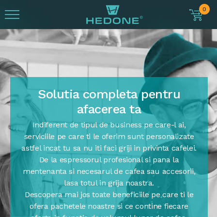
0
Solutia completa pentru
afacerea ta
Indiferent de tipul de business pe care-l ai,
serviciile pe care ti le oferim sunt personalizate
astfel incat tu sa nu iti faci griji in privinta cafelei.
De la espressorul profesional si pana la
mentenanta si necesarul de cafea sau accesorii,
lasa totul in grija noastra.
Descopera mai jos toate beneficiile pe care ti le
ofera pachetele noastre si ce contine fiecare