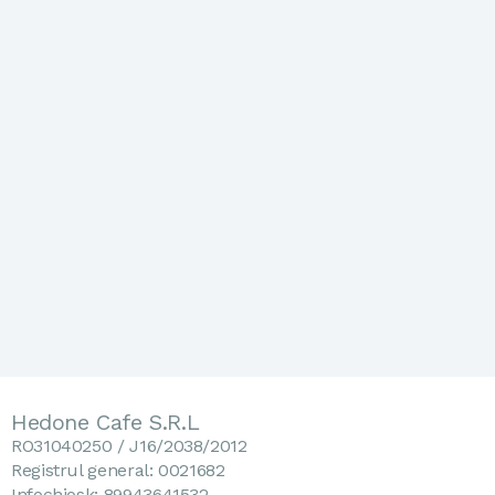
Hedone Cafe S.R.L
RO31040250 / J16/2038/2012
Registrul general: 0021682
Infochiosk: 89943641532