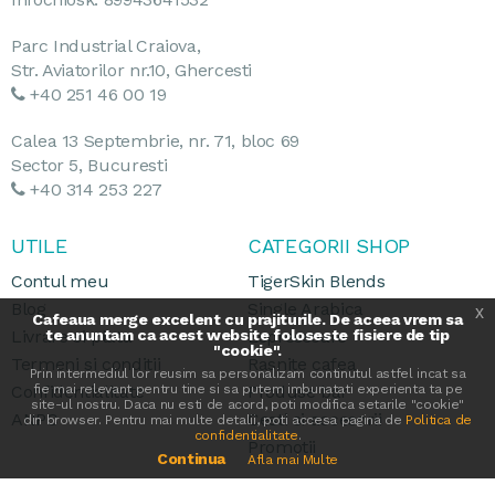
Parc Industrial Craiova,
Str. Aviatorilor nr.10, Ghercesti
+40 251 46 00 19
Calea 13 Septembrie, nr. 71, bloc 69
Sector 5, Bucuresti
+40 314 253 227
UTILE
CATEGORII SHOP
Contul meu
TigerSkin Blends
Blog
Single Arabica
x
Cafeaua merge excelent cu prajiturile. De aceea vrem sa
Livrare si plata
te anuntam ca acest website foloseste fisiere de tip
Espressoare
"cookie".
Termeni si conditii
Rasnite cafea
Prin intermediul lor reusim sa personalizam continutul astfel incat sa
Confidentialitate
fie mai relevant pentru tine si sa putem imbunatati experienta ta pe
Produse bar
site-ul nostru. Daca nu esti de acord, poti modifica setarile "cookie"
ANPC
Cesti si accesorii
din browser. Pentru mai multe detalii, poti accesa pagina de
Politica de
confidentialitate
.
Promotii
Continua
Afla mai Multe