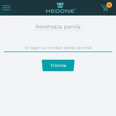
0
Reseteaza parola
Trimite