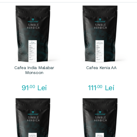
Cafea India Malabar
Cafea Kenia AA
Monsoon
91
111
.00
Lei
.00
Lei