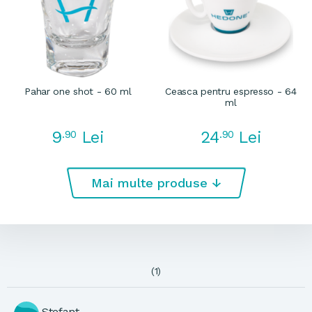
Pahar one shot - 60 ml
Ceasca pentru espresso - 64
ml
9
24
.90
Lei
.90
Lei
Mai multe produse ↓
(
1
)
Stefant