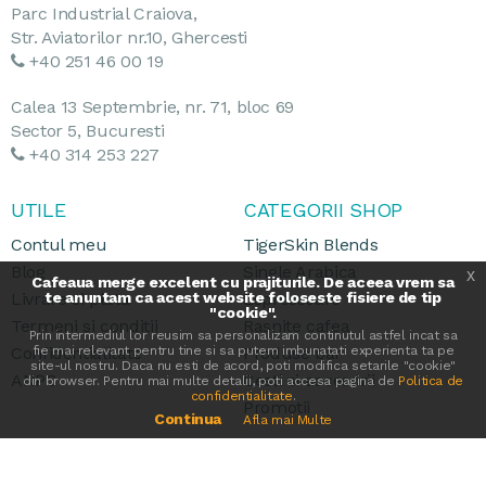
Parc Industrial Craiova,
Str. Aviatorilor nr.10, Ghercesti
+40 251 46 00 19
Calea 13 Septembrie, nr. 71, bloc 69
Sector 5, Bucuresti
+40 314 253 227
UTILE
CATEGORII SHOP
Contul meu
TigerSkin Blends
Blog
Single Arabica
x
Cafeaua merge excelent cu prajiturile. De aceea vrem sa
Livrare si plata
te anuntam ca acest website foloseste fisiere de tip
Espressoare
"cookie".
Termeni si conditii
Rasnite cafea
Prin intermediul lor reusim sa personalizam continutul astfel incat sa
Confidentialitate
fie mai relevant pentru tine si sa putem imbunatati experienta ta pe
Produse bar
site-ul nostru. Daca nu esti de acord, poti modifica setarile "cookie"
ANPC
Cesti si accesorii
din browser. Pentru mai multe detalii, poti accesa pagina de
Politica de
confidentialitate
.
Promotii
Continua
Afla mai Multe