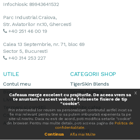
Infochiosk: 89943641532
Parc Industrial Craiova,
Str. Aviatorilor nr.10, Ghercesti
+40 251 46 00 19
Calea 13 Septembrie, nr. 71, bloc 69
Sector 5, Bucuresti
+40 314 253 227
UTILE
CATEGORII SHOP
Contul meu
TigerSkin Blends
Blog
Single Arabica
x
Cafeaua merge excelent cu prajiturile. De aceea vrem sa
Livrare si plata
te anuntam ca acest website foloseste fisiere de tip
Espressoare
"cookie".
Termeni si conditii
Rasnite cafea
Prin intermediul lor reusim sa personalizam continutul astfel incat sa
Confidentialitate
fie mai relevant pentru tine si sa putem imbunatati experienta ta pe
Produse bar
site-ul nostru. Daca nu esti de acord, poti modifica setarile "cookie"
ANPC
Cesti si accesorii
din browser. Pentru mai multe detalii, poti accesa pagina de
Politica de
confidentialitate
.
Promotii
Continua
Afla mai Multe