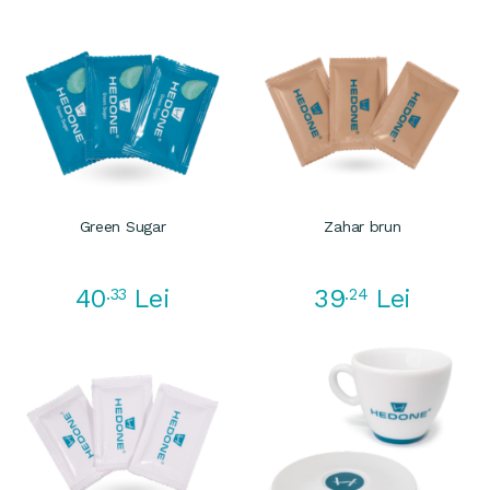
Prin acest tip de prelucrare se obtine o cafea cu corp
dens si aciditate scazuta.
Brasil Yellow Bourbon si-a castigat aprecierea la nivel
mondial ca fiind o cafea excelenta, cu caracteristici de
cupa distinse. Este o cafea cu dulceata proeminenta si
complexitate delicata a notelor de gust regasite: cacao,
coacaze si cirese, cu accente de vin. Aceasta cafea
este adesea asemanata cu un lichior fin si este
Green Sugar
Zahar brun
cunoscuta pentru echilibrul optim intre aciditate, corp
si dulceata. Din acest motiv, cafeaua Brasil Yellow
Bourbon este ideala pentru prepararea bauturilor
40
39
.33
Lei
.24
Lei
espresso.
Naturaletea matasoasa a acestor boabe de cafea
surprinde placut chiar si pe cei mai impatimiti
consumatori de cafea, cu gusturi distinse. Experienta
fiecarei cesti de cafea Brasil Yellow Bourbon atinge,
parca, sublimul prin senzatia de ciocolata cu lapte
care se imbina cu savoarea de coacaze si cirese, gust