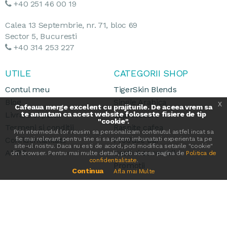
+40 251 46 00 19
Calea 13 Septembrie, nr. 71, bloc 69
Sector 5, Bucuresti
+40 314 253 227
UTILE
CATEGORII SHOP
Contul meu
TigerSkin Blends
Blog
Single Arabica
x
Cafeaua merge excelent cu prajiturile. De aceea vrem sa
Livrare si plata
te anuntam ca acest website foloseste fisiere de tip
Espressoare
"cookie".
Termeni si conditii
Rasnite cafea
Prin intermediul lor reusim sa personalizam continutul astfel incat sa
Confidentialitate
fie mai relevant pentru tine si sa putem imbunatati experienta ta pe
Produse bar
site-ul nostru. Daca nu esti de acord, poti modifica setarile "cookie"
ANPC
Cesti si accesorii
din browser. Pentru mai multe detalii, poti accesa pagina de
Politica de
confidentialitate
.
Promotii
Continua
Afla mai Multe